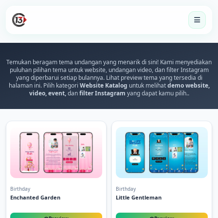
Temukan beragam tema undangan yang menarik di sini! Kami menyediakan
puluhan pilihan tema untuk website, undangan video, dan filter Instagram
yang diperbarui setiap bulannya. Lihat preview tema yang tersedia di
halaman ini. Pilih kategori
Website Katalog
untuk melihat
demo website,
video, event,
dan
filter Instagram
yang dapat kamu pilih..
Birthday
Birthday
Enchanted Garden
Little Gentleman