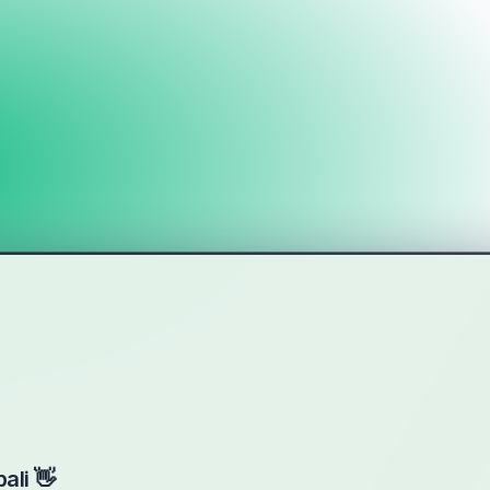
ali 👋